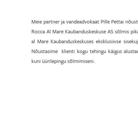
Meie partner ja vandeadvokaat Pille Pettai nõusta
Rocca Al Mare Kaubanduskeskuse AS sõlmis pikaa
al Mare Kaubanduskeskuses eksklusiivse siseku
Nõustasime klienti kogu tehingu käigus alustad
kuni üürilepingu sõlmimiseni.