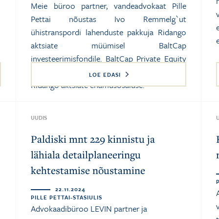
Meie büroo partner, vandeadvokaat Pille
Pettai nõustas Ivo Remmelg`ut
ühistranspordi lahenduste pakkuja Ridango
aktsiate müümisel BaltCap
investeerimisfondile. BaltCap Private Equity
Fund III usaldusfond omandas tehinguga
LOE EDASI
Ridango aktsiate enamusosaluse.
UUDIS
Paldiski mnt 229 kinnistu ja
lähiala detailplaneeringu
kehtestamise nõustamine
22.11.2024
PILLE PETTAI-STASIULIS
Advokaadibüroo LEVIN partner ja