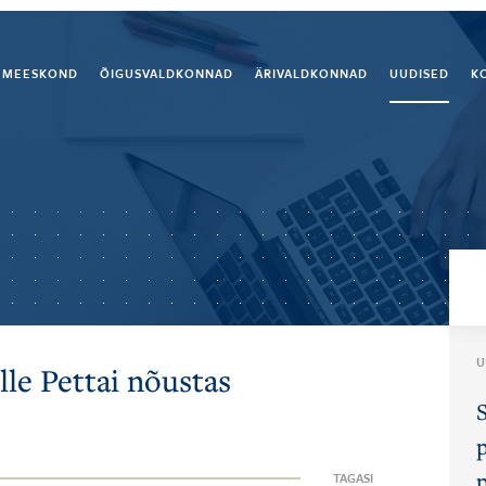
MEESKOND
ÕIGUSVALDKONNAD
ÄRIVALDKONNAD
UUDISED
K
U
lle Pettai nõustas
TAGASI