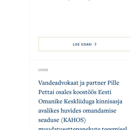
LOE EDASI
UUDIS
Vandeadvokaat ja partner Pille
Pettai osales koostöös Eesti
Omanike Keskliiduga kinnisasja
avalikes huvides omandamise
seaduse (KAHOS)
muudatusettepanekute tegemisel