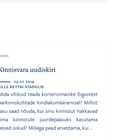
UUDIS
Kinnisvara uudiskiri
03.07.2019
PILLE PETTAI-STASIULIS
Mida võiksid teada korteriomanike õigustest
parkimiskohtade kindlaksmääramisel? Millist
tasu saad nõuda, kui sinu kinnistut hakkavad
oma kinnistule juurdepääsuks kasutama
teised isikud? Millega pead arvestama, kui ...