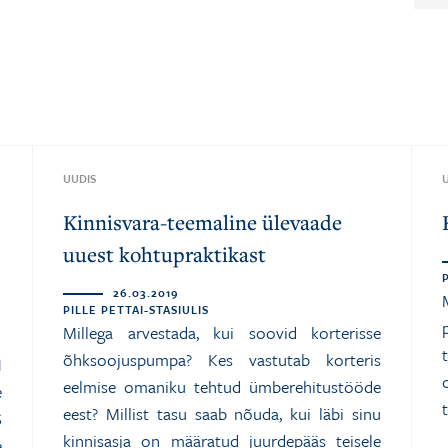
UUDIS
Kinnisvara-teemaline ülevaade
uuest kohtupraktikast
26.03.2019
PILLE PETTAI-STASIULIS
Millega arvestada, kui soovid korterisse
õhksoojuspumpa? Kes vastutab korteris
N
eelmise omaniku tehtud ümberehitustööde
e
eest? Millist tasu saab nõuda, kui läbi sinu
S
kinnisasja on määratud juurdepääs teisele
e