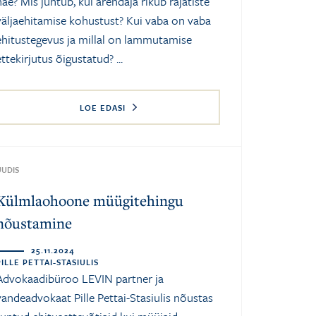
näe? Mis juhtub, kui arendaja rikub rajatiste
väljaehitamise kohustust? Kui vaba on vaba
ehitustegevus ja millal on lammutamise
ettekirjutus õigustatud? ...
LOE EDASI
UUDIS
Külmlaohoone müügitehingu
nõustamine
25.11.2024
PILLE PETTAI-STASIULIS
Advokaadibüroo LEVIN partner ja
vandeadvokaat Pille Pettai-Stasiulis nõustas