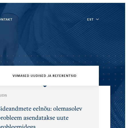
ONTAKT
EST
VIIMASED UUDISED JA REFERENTSID
UDIS
Sideandmete eelnõu: olemasolev
probleem asendatakse uute
probleemidega