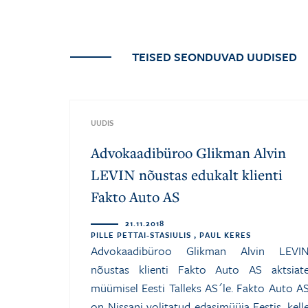
TEISED SEONDUVAD UUDISED
UUDIS
Advokaadibüroo Glikman Alvin
LEVIN nõustas edukalt klienti
Fakto Auto AS
21.11.2018
PILLE PETTAI-STASIULIS , PAUL KERES
Advokaadibüroo Glikman Alvin LEVI
nõustas klienti Fakto Auto AS aktsiat
müümisel Eesti Talleks AS´le. Fakto Auto A
on Nissani volitatud edasimüüja Eestis, kell