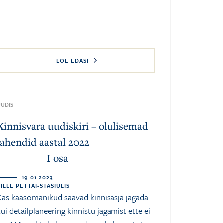
LOE EDASI
UUDIS
Kinnisvara uudiskiri – olulisemad
lahendid aastal 2022
I osa
19.01.2023
PILLE PETTAI-STASIULIS
Kas kaasomanikud saavad kinnisasja jagada
kui detailplaneering kinnistu jagamist ette ei