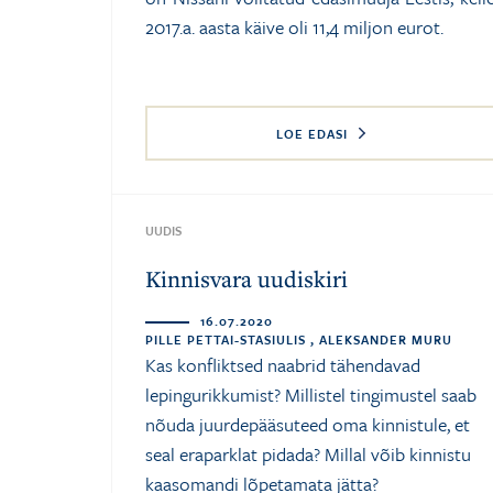
2017.a. aasta käive oli 11,4 miljon eurot.
LOE EDASI
UUDIS
Kinnisvara uudiskiri
16.07.2020
PILLE PETTAI-STASIULIS , ALEKSANDER MURU
Kas konfliktsed naabrid tähendavad
lepingurikkumist? Millistel tingimustel saab
nõuda juurdepääsuteed oma kinnistule, et
seal eraparklat pidada? Millal võib kinnistu
kaasomandi lõpetamata jätta?