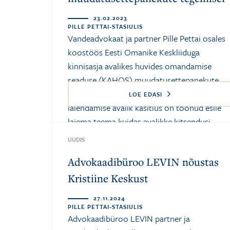
23.02.2023
PILLE PETTAI-STASIULIS
Vandeadvokaat ja partner Pille Pettai osales
koostöös Eesti Omanike Keskliiduga
kinnisasja avalikes huvides omandamise
seaduse (KAHOS) muudatusettepanekute
tegemisel. Nursipalu õppeväljakute
LOE EDASI
laiendamise avalik käsitlus on toonud esile
laiema teema kuidas avalikke kitsendusi ...
UUDIS
Advokaadibüroo LEVIN nõustas
Kristiine Keskust
27.11.2024
PILLE PETTAI-STASIULIS
Advokaadibüroo LEVIN partner ja