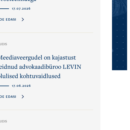
17.07.2026
OE EDASI
UDIS
Meediaveergudel on kajastust
leidnud advokaadibüroo LEVIN
olulised kohtuvaidlused
17.06.2026
OE EDASI
UDIS