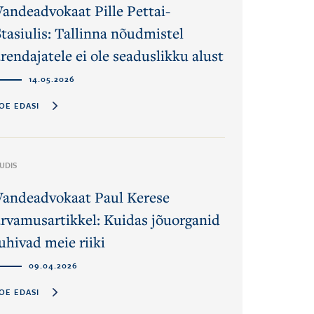
Vandeadvokaat Pille Pettai-
Stasiulis: Tallinna nõudmistel
rendajatele ei ole seaduslikku alust
14.05.2026
OE EDASI
UDIS
Vandeadvokaat Paul Kerese
arvamusartikkel: Kuidas jõuorganid
uhivad meie riiki
09.04.2026
OE EDASI