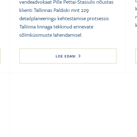
vandeadvokaat Pille Pettai-Stasiulis nõustas
klienti Tallinnas Paldiski mnt 229
detailplaneeringu kehtestamise protsessis
Tallinna linnaga tekkinud erinevate
sõlmküsimuste lahendamisel.
LOE EDASI