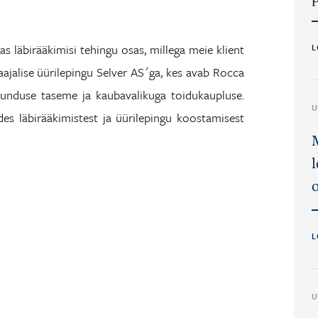
s läbirääkimisi tehingu osas, millega meie klient
L
jalise üürilepingu Selver AS´ga, kes avab Rocca
junduse taseme ja kaubavalikuga toidukaupluse.
U
es läbirääkimistest ja üürilepingu koostamisest
L
U