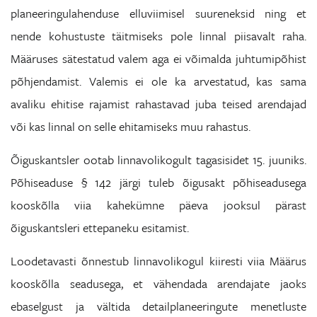
planeeringulahenduse elluviimisel suureneksid ning et
nende kohustuste täitmiseks pole linnal piisavalt raha.
Määruses sätestatud valem aga ei võimalda juhtumipõhist
põhjendamist. Valemis ei ole ka arvestatud, kas sama
avaliku ehitise rajamist rahastavad juba teised arendajad
või kas linnal on selle ehitamiseks muu rahastus.
Õiguskantsler ootab linnavolikogult tagasisidet 15. juuniks.
Põhiseaduse § 142 järgi tuleb õigusakt põhiseadusega
kooskõlla viia kahekümne päeva jooksul pärast
õiguskantsleri ettepaneku esitamist.
Loodetavasti õnnestub linnavolikogul kiiresti viia Määrus
kooskõlla seadusega, et vähendada arendajate jaoks
ebaselgust ja vältida detailplaneeringute menetluste