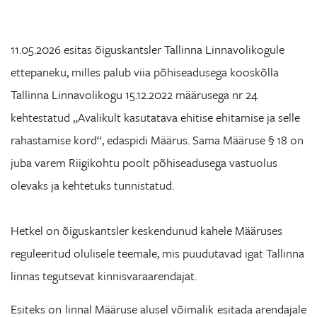
11.05.2026 esitas õiguskantsler Tallinna Linnavolikogule
ettepaneku, milles palub viia põhiseadusega kooskõlla
Tallinna Linnavolikogu 15.12.2022 määrusega nr 24
kehtestatud „Avalikult kasutatava ehitise ehitamise ja selle
rahastamise kord“, edaspidi Määrus. Sama Määruse § 18 on
juba varem Riigikohtu poolt põhiseadusega vastuolus
olevaks ja kehtetuks tunnistatud.
Hetkel on õiguskantsler keskendunud kahele Määruses
reguleeritud olulisele teemale, mis puudutavad igat Tallinna
linnas tegutsevat kinnisvaraarendajat.
Esiteks on linnal Määruse alusel võimalik esitada arendajale