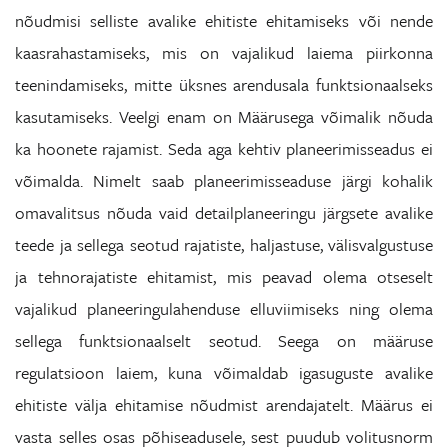
nõudmisi selliste avalike ehitiste ehitamiseks või nende
kaasrahastamiseks, mis on vajalikud laiema piirkonna
teenindamiseks, mitte üksnes arendusala funktsionaalseks
kasutamiseks. Veelgi enam on Määrusega võimalik nõuda
ka hoonete rajamist. Seda aga kehtiv planeerimisseadus ei
võimalda. Nimelt saab planeerimisseaduse järgi kohalik
omavalitsus nõuda vaid detailplaneeringu järgsete avalike
teede ja sellega seotud rajatiste, haljastuse, välisvalgustuse
ja tehnorajatiste ehitamist, mis peavad olema otseselt
vajalikud planeeringulahenduse elluviimiseks ning olema
sellega funktsionaalselt seotud. Seega on määruse
regulatsioon laiem, kuna võimaldab igasuguste avalike
ehitiste välja ehitamise nõudmist arendajatelt. Määrus ei
vasta selles osas põhiseadusele, sest puudub volitusnorm