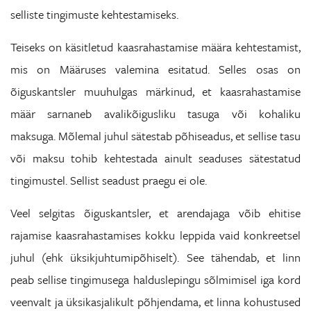
selliste tingimuste kehtestamiseks.
Teiseks on käsitletud kaasrahastamise määra kehtestamist,
mis on Määruses valemina esitatud. Selles osas on
õiguskantsler muuhulgas märkinud, et kaasrahastamise
määr sarnaneb avalikõigusliku tasuga või kohaliku
maksuga. Mõlemal juhul sätestab põhiseadus, et sellise tasu
või maksu tohib kehtestada ainult seaduses sätestatud
tingimustel. Sellist seadust praegu ei ole.
Veel selgitas õiguskantsler, et arendajaga võib ehitise
rajamise kaasrahastamises kokku leppida vaid konkreetsel
juhul (ehk üksikjuhtumipõhiselt). See tähendab, et linn
peab sellise tingimusega halduslepingu sõlmimisel iga kord
veenvalt ja üksikasjalikult põhjendama, et linna kohustused