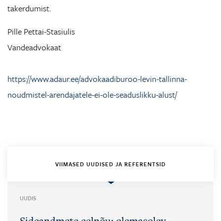
takerdumist.
Pille Pettai-Stasiulis
Vandeadvokaat
https://www.adaur.ee/advokaadiburoo-levin-tallinna-
noudmistel-arendajatele-ei-ole-seaduslikku-alust/
VIIMASED UUDISED JA REFERENTSID
UUDIS
Sideandmete eelnõu: olemasolev