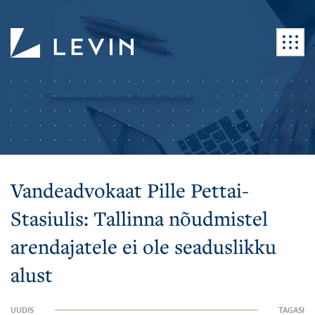
Vandeadvokaat Pille Pettai-
Stasiulis: Tallinna nõudmistel
arendajatele ei ole seaduslikku
alust
UUDIS
TAGASI