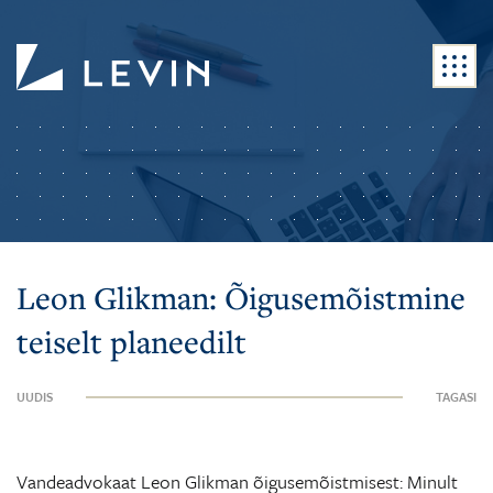
Leon Glikman: Õigusemõistmine
teiselt planeedilt
UUDIS
TAGASI
Vandeadvokaat Leon Glikman õigusemõistmisest: Minult