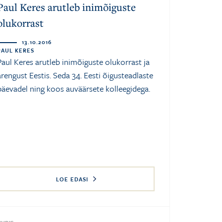
Paul Keres arutleb inimõiguste
olukorrast
13.10.2016
PAUL KERES
Paul Keres arutleb inimõiguste olukorrast ja
arengust Eestis. Seda 34. Eesti õigusteadlaste
päevadel ning koos auväärsete kolleegidega.
LOE EDASI