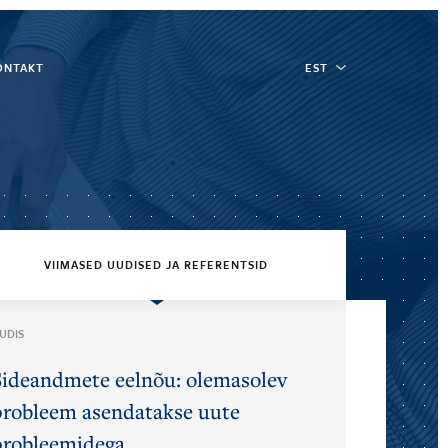
ONTAKT
EST
VIIMASED UUDISED JA REFERENTSID
UDIS
Sideandmete eelnõu: olemasolev
probleem asendatakse uute
probleemidega