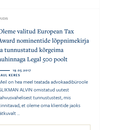
UUDIS
Oleme valitud European Tax
Award nominentide lõppnimekirja
ja tunnustatud kõrgeima
auhinnaga Legal 500 poolt
19.05.2017
PAUL KERES
Meil on hea meel teatada advokaadibüroole
GLIKMAN ALVIN omistatud uutest
rahvusvahelisest tunnustustest, mis
kinnitavad, et oleme oma klientide jaoks
ätkuvalt ...