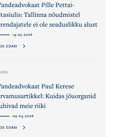
Vandeadvokaat Pille Pettai-
Stasiulis: Tallinna nõudmistel
rendajatele ei ole seaduslikku alust
14.05.2026
OE EDASI
UDIS
Vandeadvokaat Paul Kerese
arvamusartikkel: Kuidas jõuorganid
uhivad meie riiki
09.04.2026
OE EDASI