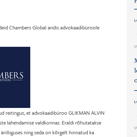
L
deid Chambers Global andis advokaadibüroole
U
L
tud reitingus, et advokaadibüroo GLIKMAN ALVIN
ste lahendamise valdkonnas. Eraldi rõhutatakse
U
 äriõiguses ning seda on kõrgelt hinnatud ka