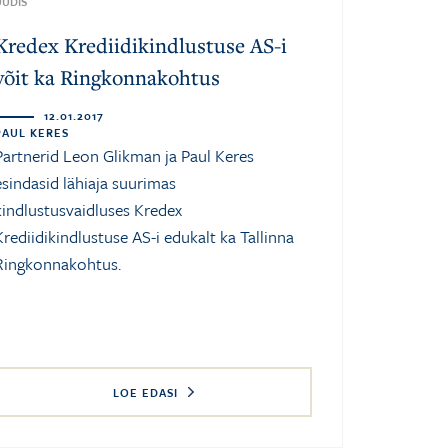
UUDIS
Kredex Krediidikindlustuse AS-i
võit ka Ringkonnakohtus
12.01.2017
PAUL KERES
Partnerid Leon Glikman ja Paul Keres
esindasid lähiaja suurimas
kindlustusvaidluses Kredex
Krediidikindlustuse AS-i edukalt ka Tallinna
Ringkonnakohtus.
LOE EDASI