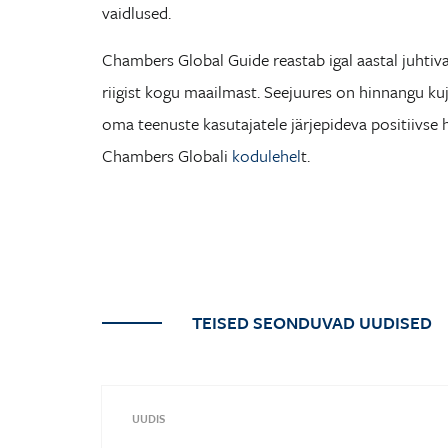
vaidlused.
Chambers Global Guide reastab igal aastal juhtiv
riigist kogu maailmast. Seejuures on hinnangu kuju
oma teenuste kasutajatele järjepideva positiivse 
Chambers Globali
kodulehel
t.
TEISED SEONDUVAD UUDISED
UUDIS