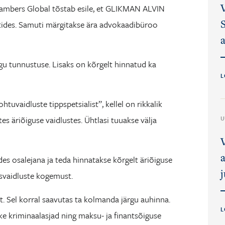
hambers Global tõstab esile, et GLIKMAN ALVIN
ktides. Samuti märgitakse ära advokaadibüroo
a
gu tunnustuse. Lisaks on kõrgelt hinnatud ka
L
vaidluste tippspetsialist”, kellel on rikkalik
s äriõiguse vaidlustes. Ühtlasi tuuakse välja
U
es osalejana ja teda hinnatakse kõrgelt äriõiguse
j
usvaidluste kogemust.
t. Sel korral saavutas ta kolmanda järgu auhinna.
L
 kriminaalasjad ning maksu- ja finantsõiguse