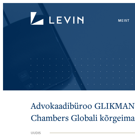
MEIST
Advokaadibüroo GLIKMAN 
Chambers Globali kõrgeima
UUDIS