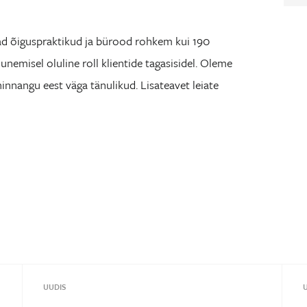
ad õiguspraktikud ja ­bürood rohkem kui 190
nemisel oluline roll klientide tagasisidel. Oleme
hinnangu eest väga tänulikud. Lisateavet leiate
UUDIS