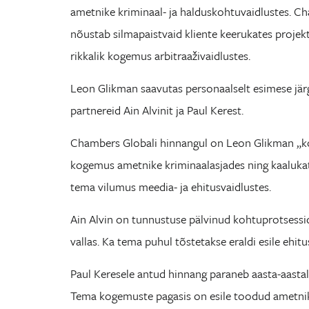
ametnike kriminaal- ja halduskohtuvaidlustes. C
nõustab silmapaistvaid kliente keerukates proje
rikkalik kogemus arbitraaživaidlustes.
Leon Glikman saavutas personaalselt esimese jär
partnereid Ain Alvinit ja Paul Kerest.
Chambers Globali hinnangul on Leon Glikman „kohtu
kogemus ametnike kriminaalasjades ning kaalukate
tema vilumus meedia- ja ehitusvaidlustes.
Ain Alvin on tunnustuse pälvinud kohtuprotsessid
vallas. Ka tema puhul tõstetakse eraldi esile ehit
Paul Keresele antud hinnang paraneb aasta-aastal
Tema kogemuste pagasis on esile toodud ametnike