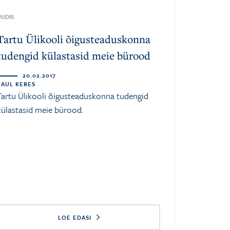
UUDIS
Tartu Ülikooli õigusteaduskonna
tudengid külastasid meie bürood
20.02.2017
PAUL KERES
Tartu Ülikooli õigusteaduskonna tudengid
külastasid meie bürood.
LOE EDASI