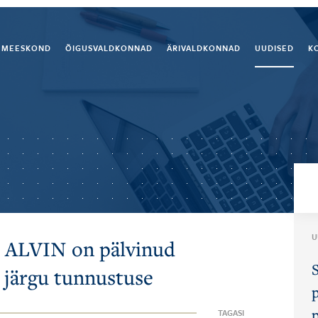
MEESKOND
ÕIGUSVALDKONNAD
ÄRIVALDKONNAD
UUDISED
K
U
ALVIN on pälvinud
 järgu tunnustuse
TAGASI