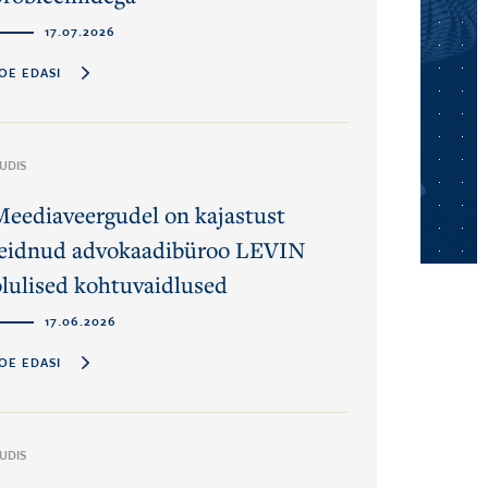
17.07.2026
OE EDASI
UDIS
Meediaveergudel on kajastust
leidnud advokaadibüroo LEVIN
olulised kohtuvaidlused
17.06.2026
OE EDASI
UDIS