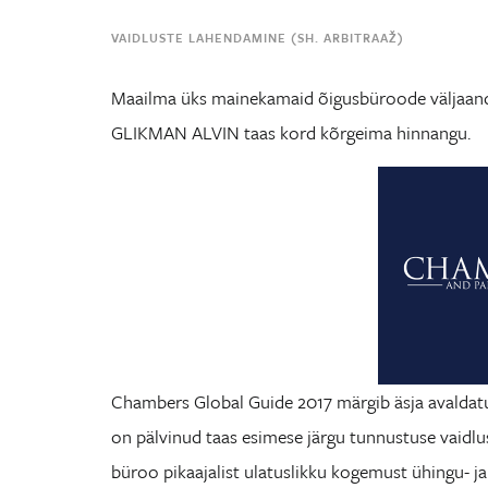
VAIDLUSTE LAHENDAMINE (SH. ARBITRAAŽ)
Maailma üks mainekamaid õigusbüroode väljaan
GLIKMAN ALVIN taas kord kõrgeima hinnangu.
Chambers Global Guide 2017 märgib äsja avalda
on pälvinud taas esimese järgu tunnustuse vaidlu
büroo pikaajalist ulatuslikku kogemust ühingu- ja