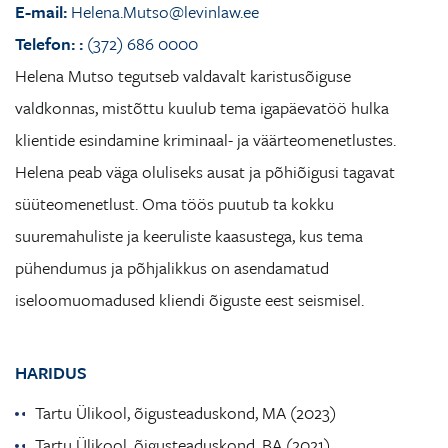
E-mail:
Helena.Mutso@levinlaw.ee
Telefon:
:
(372) 686 0000
Helena Mutso tegutseb valdavalt karistusõiguse
valdkonnas, mistõttu kuulub tema igapäevatöö hulka
klientide esindamine kriminaal- ja väärteomenetlustes.
Helena peab väga oluliseks ausat ja põhiõigusi tagavat
süüteomenetlust. Oma töös puutub ta kokku
suuremahuliste ja keeruliste kaasustega, kus tema
pühendumus ja põhjalikkus on asendamatud
iseloomuomadused kliendi õiguste eest seismisel.
HARIDUS
Tartu Ülikool, õigusteaduskond, MA (2023)
Tartu Ülikool, õigusteaduskond, BA (2021)